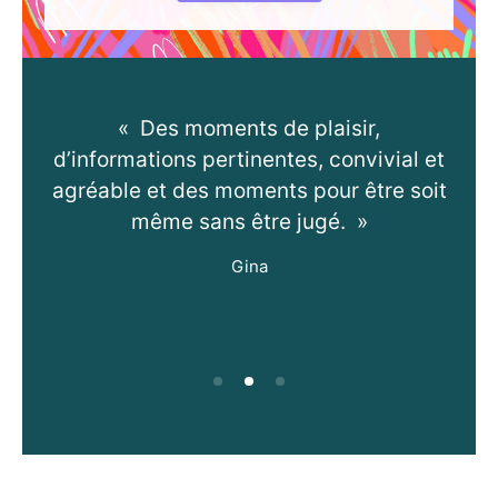
peux
« Des moments de plaisir,
« 
bien
d’informations pertinentes, convivial et
a
droit
agréable et des moments pour être soit
éco
oi-
même sans être jugé. »
enc
as
m’a
Gina
ma 